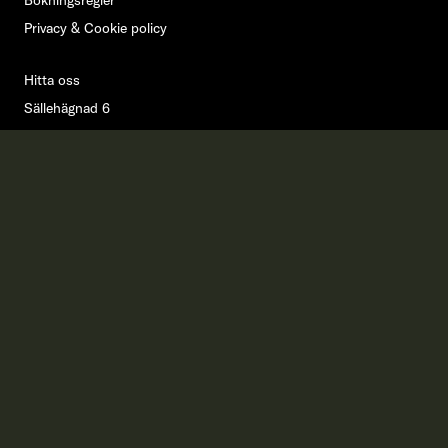
Bokningsregler
Privacy & Cookie policy
Hitta oss
Sällehägnad 6
574 54 Holsbybrunn
Sverige
Show direction