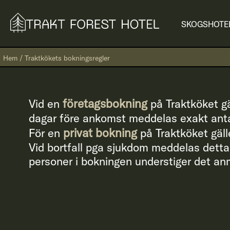
SKOGSHOTE
Hem
/
Traktkökets bokningsregler
företagsbokning
Vid en
på Traktköket g
dagar före ankomst meddelas exakt antal
privat bokning
För en
på Traktköket gäll
Vid bortfall pga sjukdom meddelas dett
personer i bokningen understiger det anm