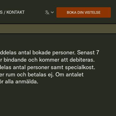
S / KONTAKT
BOKA DIN VISTELSE
eddelas antal bokade personer. Senast 7
är bindande och kommer att debiteras.
delas antal personer samt specialkost.
r rum och betalas ej. Om antalet
ör alla anmälda.