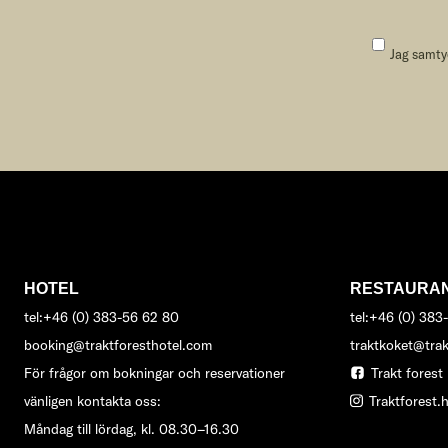
Jag samtyc
HOTEL
RESTAURA
tel:+46 (0) 383-56 62 80
tel:+46 (0) 383
booking@traktforesthotel.com
traktkoket@trak
För frågor om bokningar och reservationer
Trakt forest 
vänligen kontakta oss:
Traktforest.h
Måndag till lördag, kl. 08.30–16.30