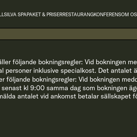
LL
SILVA SPA
PAKET & PRISER
RESTAURANG
KONFERENS
OM OS
äller följande bokningsregler: Vid bokningen m
 personer inklusive specialkost. Det antalet 
er följande bokningsregler: Vid bokningen med
a senast kl 9:00 samma dag som bokningen äge
älda antalet vid ankomst betalar sällskapet f