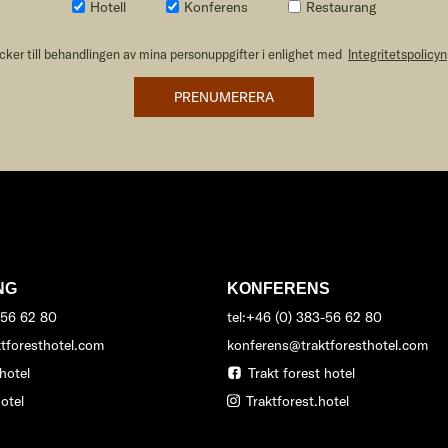
Hotell
Konferens
Restaurang
ker till behandlingen av mina personuppgifter i enlighet med
Integritetspolicyn
PRENUMERERA
NG
KONFERENS
-56 62 80
tel:+46 (0) 383-56 62 80
tforesthotel.com
konferens@traktforesthotel.com
hotel
Trakt forest hotel
otel
Traktforest.hotel