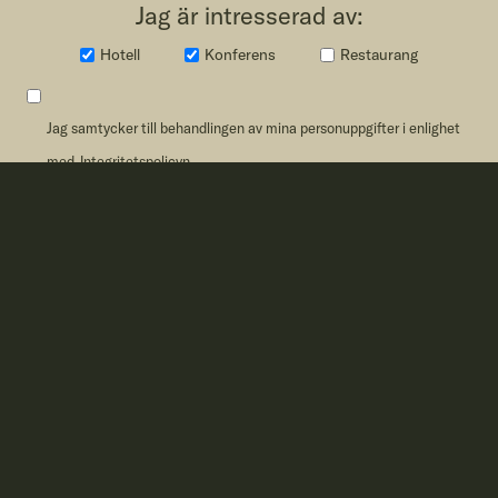
Jag är intresserad av:
Hotell
Konferens
Restaurang
Jag samtycker till behandlingen av mina personuppgifter i enlighet
med
Integritetspolicyn
PRENUMERERA
HOTEL
tel:+46 (0) 383-56 62 80
booking@traktforesthotel.com