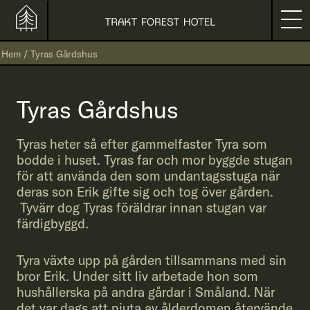
Hem
/
Tyras Gårdshus
Tyras Gårdshus
Tyras heter så efter gammelfaster Tyra som
bodde i huset. Tyras far och mor byggde stugan
för att använda den som undantagsstuga när
deras son Erik gifte sig och tog över gården.
Tyvärr dog Tyras föräldrar innan stugan var
färdigbyggd.
Tyra växte upp på gården tillsammans med sin
bror Erik. Under sitt liv arbetade hon som
hushållerska på andra gårdar i Småland. När
det var dags att njuta av ålderdomen återvände