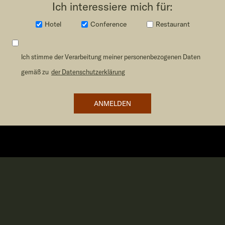
Ich interessiere mich für:
Hotel
Conference
Restaurant
Ich stimme der Verarbeitung meiner personenbezogenen Daten
gemäß zu
der Datenschutzerklärung
ANMELDEN
HOTEL
tel:+46 (0) 383-56 62 80
booking@traktforesthotel.com